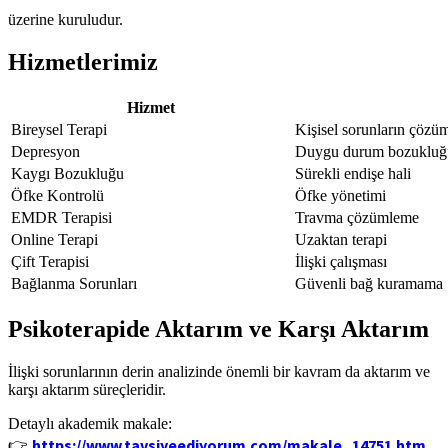
üzerine kuruludur.
Hizmetlerimiz
Hizmet
Bireysel Terapi
Kişisel sorunların çözü
Depresyon
Duygu durum bozukluğ
Kaygı Bozukluğu
Sürekli endişe hali
Öfke Kontrolü
Öfke yönetimi
EMDR Terapisi
Travma çözümleme
Online Terapi
Uzaktan terapi
Çift Terapisi
İlişki çalışması
Bağlanma Sorunları
Güvenli bağ kuramama
Psikoterapide Aktarım ve Karşı Aktarım
İlişki sorunlarının derin analizinde önemli bir kavram da aktarım ve
karşı aktarım süreçleridir.
Detaylı akademik makale:
https://www.tavsiyeediyorum.com/makale_14751.htm
👉