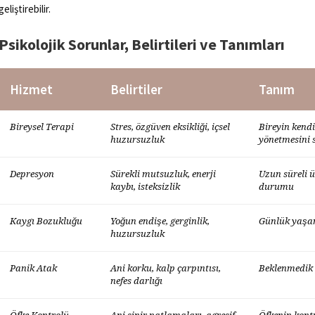
geliştirebilir.
Psikolojik Sorunlar, Belirtileri ve Tanımları
Hizmet
Belirtiler
Tanım
Bireysel Terapi
Stres, özgüven eksikliği, içsel
Bireyin kend
huzursuzluk
yönetmesini 
Depresyon
Sürekli mutsuzluk, enerji
Uzun süreli
kaybı, isteksizlik
durumu
Kaygı Bozukluğu
Yoğun endişe, gerginlik,
Günlük yaşamı
huzursuzluk
Panik Atak
Ani korku, kalp çarpıntısı,
Beklenmedik 
nefes darlığı