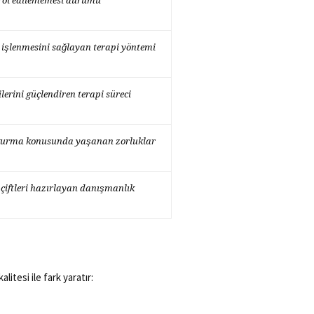
rol edilememesi durumu
işlenmesini sağlayan terapi yöntemi
kilerini güçlendiren terapi süreci
 kurma konusunda yaşanan zorluklar
i çiftleri hazırlayan danışmanlık
litesi ile fark yaratır: