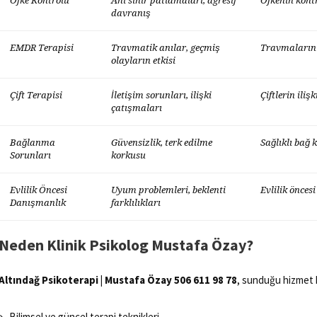
Öfke Kontrolü
Ani sinir patlamaları, agresif
Öfkenin kont
davranış
EMDR Terapisi
Travmatik anılar, geçmiş
Travmaların 
olayların etkisi
Çift Terapisi
İletişim sorunları, ilişki
Çiftlerin iliş
çatışmaları
Bağlanma
Güvensizlik, terk edilme
Sağlıklı bağ
Sorunları
korkusu
Evlilik Öncesi
Uyum problemleri, beklenti
Evlilik önces
Danışmanlık
farklılıkları
Neden Klinik Psikolog Mustafa Özay?
Altındağ Psikoterapi | Mustafa Özay 506 611 98 78
, sunduğu hizmet ka
Bilimsel ve güncel terapi teknikleri