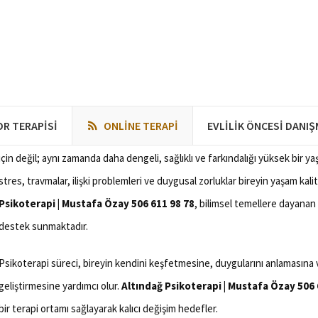
17 Mart 2026
0
0
1
Altındağ Psikoterapi | Mustafa Özay 506 611 9
DR TERAPISI
ONLINE TERAPI
EVLILIK ÖNCESI DANI
Altındağ Psikoterapi | Mustafa Özay 506 611 98 78: Günümüzde psikolojik 
için değil; aynı zamanda daha dengeli, sağlıklı ve farkındalığı yüksek bir 
stres, travmalar, ilişki problemleri ve duygusal zorluklar bireyin yaşam kal
Psikoterapi | Mustafa Özay 506 611 98 78
, bilimsel temellere dayanan
destek sunmaktadır.
Psikoterapi süreci, bireyin kendini keşfetmesine, duygularını anlamasına 
geliştirmesine yardımcı olur.
Altındağ Psikoterapi | Mustafa Özay 506 
bir terapi ortamı sağlayarak kalıcı değişim hedefler.