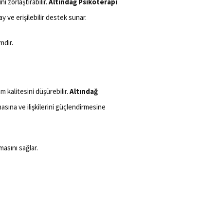
 zorlaştırabilir.
Altındağ Psikoterapi
ay ve erişilebilir destek sunar.
mdir.
m kalitesini düşürebilir.
Altındağ
urmasına ve ilişkilerini güçlendirmesine
masını sağlar.