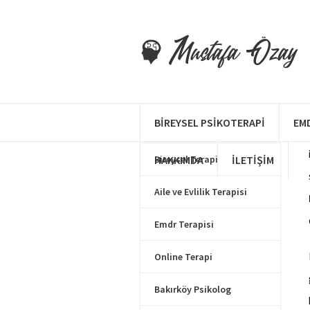
Makale Kategorileri
BIREYSEL PSIKOTERAPI
EM
HAKKIMDA
Bireysel Terapi
İLETIŞIM
Aile ve Evlilik Terapisi
Emdr Terapisi
Online Terapi
Bakırköy Psikolog