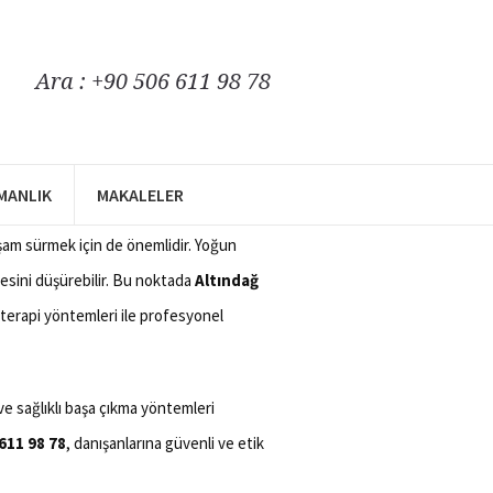
Ara : +90 506 611 98 78
piskolog
8 78
ŞMANLIK
MAKALELER
destek almak, yalnızca sorunları çözmek
yaşam sürmek için de önemlidir. Yoğun
itesini düşürebilir. Bu noktada
Altındağ
 terapi yöntemleri ile profesyonel
ve sağlıklı başa çıkma yöntemleri
611 98 78
, danışanlarına güvenli ve etik