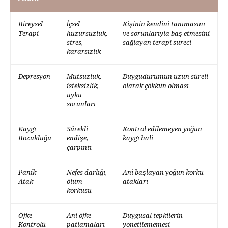
Bireysel
İçsel
Kişinin kendini tanımasını
Terapi
huzursuzluk,
ve sorunlarıyla baş etmesini
stres,
sağlayan terapi süreci
kararsızlık
Depresyon
Mutsuzluk,
Duygudurumun uzun süreli
isteksizlik,
olarak çökkün olması
uyku
sorunları
Kaygı
Sürekli
Kontrol edilemeyen yoğun
Bozukluğu
endişe,
kaygı hali
çarpıntı
Panik
Nefes darlığı,
Ani başlayan yoğun korku
Atak
ölüm
atakları
korkusu
Öfke
Ani öfke
Duygusal tepkilerin
Kontrolü
patlamaları
yönetilememesi