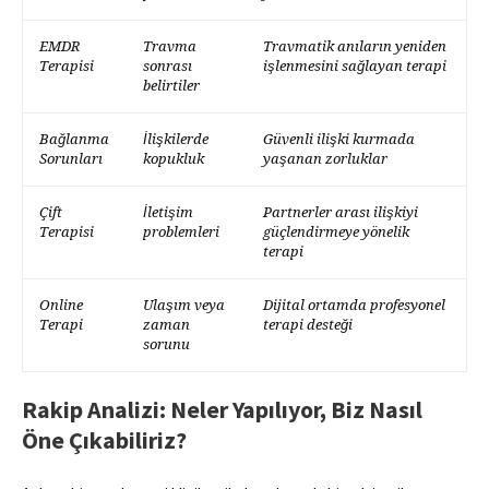
EMDR
Travma
Travmatik anıların yeniden
Terapisi
sonrası
işlenmesini sağlayan terapi
belirtiler
Bağlanma
İlişkilerde
Güvenli ilişki kurmada
Sorunları
kopukluk
yaşanan zorluklar
Çift
İletişim
Partnerler arası ilişkiyi
Terapisi
problemleri
güçlendirmeye yönelik
terapi
Online
Ulaşım veya
Dijital ortamda profesyonel
Terapi
zaman
terapi desteği
sorunu
Rakip Analizi: Neler Yapılıyor, Biz Nasıl
Öne Çıkabiliriz?