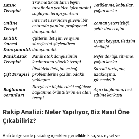
Travmatik anıların beyin
EMDR
Tetiklenme, kabuslar,
tarafından yeniden işlenmesini
Terapisi
yoğun korku
sağlayan terapi yöntemi
İnternet üzerinden güvenli bir
Online
Zaman yetersizliği,
ortamda yapılan profesyonel
Terapi
şehir dışı erişim
danışmanlık
Evlilik
Çiftlerin iletişim ve uyum
Uyum kaygısı, iletişim
Öncesi
süreçlerini güçlendiren
eksikliği
Danışmanlık
danışmanlık
Panik Atak
Panik atak döngüsünün
Nefes darlığı, titreme,
Terapisi
kırılmasına yönelik terapi
yoğun korku
İlişkideki iletişim ve bağ
Sürekli tartışma,
Çift Terapisi
problemlerine çözüm odaklı
uzaklaşma,
yaklaşım
güvensizlik
Bireylerin ilişkilerdeki sağlıksız
Bağlanma
Aşırı bağlanma, terk
bağlanma örüntülerini ele alan
Sorunları
edilme korkusu
terapi
Rakip Analizi: Neler Yapılıyor, Biz Nasıl Öne
Çıkabiliriz?
Balâ bölgesinde psikolog içerikleri genellikle kısa, yüzeysel ve