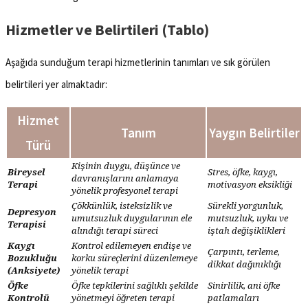
Hizmetler ve Belirtileri (Tablo)
Aşağıda sunduğum terapi hizmetlerinin tanımları ve sık görülen
belirtileri yer almaktadır:
Hizmet
Tanım
Yaygın Belirtiler
Türü
Kişinin duygu, düşünce ve
Bireysel
Stres, öfke, kaygı,
davranışlarını anlamaya
Terapi
motivasyon eksikliği
yönelik profesyonel terapi
Çökkünlük, isteksizlik ve
Sürekli yorgunluk,
Depresyon
umutsuzluk duygularının ele
mutsuzluk, uyku ve
Terapisi
alındığı terapi süreci
iştah değişiklikleri
Kaygı
Kontrol edilemeyen endişe ve
Çarpıntı, terleme,
Bozukluğu
korku süreçlerini düzenlemeye
dikkat dağınıklığı
(Anksiyete)
yönelik terapi
Öfke
Öfke tepkilerini sağlıklı şekilde
Sinirlilik, ani öfke
Kontrolü
yönetmeyi öğreten terapi
patlamaları