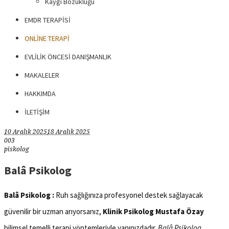
Kaygı Bozukluğu
EMDR TERAPISI
ONLINE TERAPI
EVLILIK ÖNCESI DANIŞMANLIK
MAKALELER
HAKKIMDA
İLETIŞIM
10 Aralık 2025
18 Aralık 2025
0
0
3
piskolog
Balâ Psikolog
Balâ Psikolog :
Ruh sağlığınıza profesyonel destek sağlayacak
güvenilir bir uzman arıyorsanız,
Klinik Psikolog Mustafa Özay
bilimsel temelli terapi yöntemleriyle yanınızdadır.
Balâ Psikolog