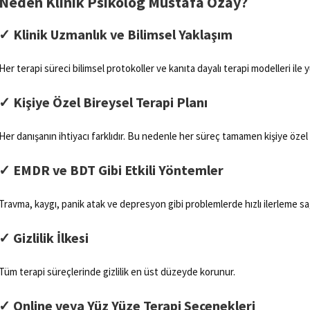
Neden Klinik Psikolog Mustafa Özay?
✓
Klinik Uzmanlık ve Bilimsel Yaklaşım
Her terapi süreci bilimsel protokoller ve kanıta dayalı terapi modelleri ile 
✓
Kişiye Özel Bireysel Terapi Planı
Her danışanın ihtiyacı farklıdır. Bu nedenle her süreç tamamen kişiye özel h
✓
EMDR ve BDT Gibi Etkili Yöntemler
Travma, kaygı, panik atak ve depresyon gibi problemlerde hızlı ilerleme sağ
✓
Gizlilik İlkesi
Tüm terapi süreçlerinde gizlilik en üst düzeyde korunur.
✓
Online veya Yüz Yüze Terapi Seçenekleri