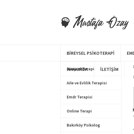
Makale Kategorileri
BIREYSEL PSIKOTERAPI
EM
HAKKIMDA
Bireysel Terapi
İLETIŞIM
Aile ve Evlilik Terapisi
Emdr Terapisi
Online Terapi
Bakırköy Psikolog