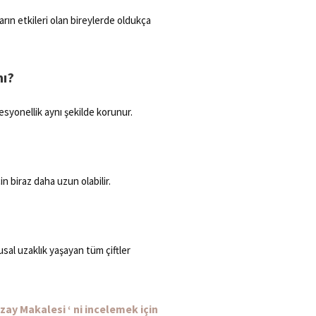
rın etkileri olan bireylerde oldukça
mı?
ofesyonellik aynı şekilde korunur.
n biraz daha uzun olabilir.
usal uzaklık yaşayan tüm çiftler
ay Makalesi ‘ ni incelemek için