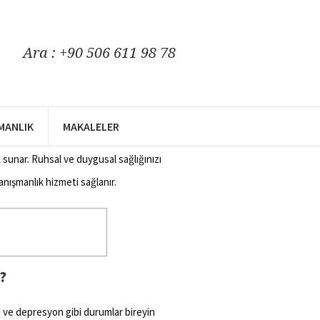
Ara : +90 506 611 98 78
Bireysel
ŞMANLIK
MAKALELER
ikolog arıyorsanız,
Klinik Psikolog
 sunar. Ruhsal ve duygusal sağlığınızı
anışmanlık hizmeti sağlanır.
?
gı ve depresyon gibi durumlar bireyin