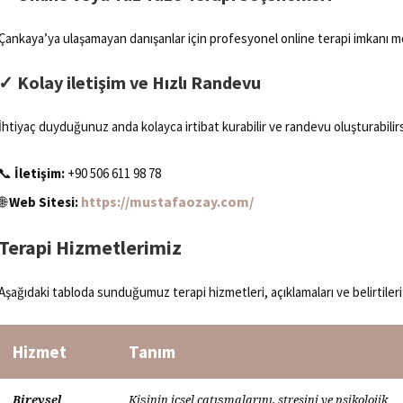
Çankaya’ya ulaşamayan danışanlar için profesyonel online terapi imkanı m
✓
Kolay iletişim ve Hızlı Randevu
İhtiyaç duyduğunuz anda kolayca irtibat kurabilir ve randevu oluşturabilirs
📞
İletişim:
+90 506 611 98 78
https://mustafaozay.com/
🌐
Web Sitesi:
Terapi Hizmetlerimiz
Aşağıdaki tabloda sunduğumuz terapi hizmetleri, açıklamaları ve belirtileri
Hizmet
Tanım
Bireysel
Kişinin içsel çatışmalarını, stresini ve psikolojik