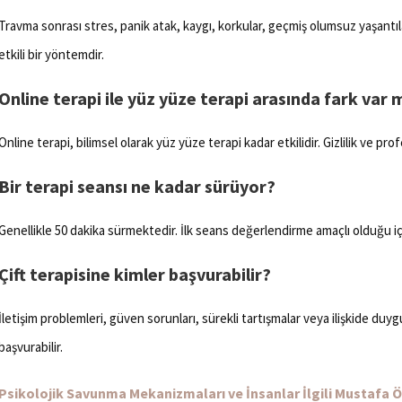
Travma sonrası stres, panik atak, kaygı, korkular, geçmiş olumsuz yaşantıla
etkili bir yöntemdir.
Online terapi ile yüz yüze terapi arasında fark var 
Online terapi, bilimsel olarak yüz yüze terapi kadar etkilidir. Gizlilik ve pr
Bir terapi seansı ne kadar sürüyor?
Genellikle 50 dakika sürmektedir. İlk seans değerlendirme amaçlı olduğu içi
Çift terapisine kimler başvurabilir?
İletişim problemleri, güven sorunları, sürekli tartışmalar veya ilişkide duyg
başvurabilir.
Psikolojik Savunma Mekanizmaları ve İnsanlar İlgili Mustafa Öz