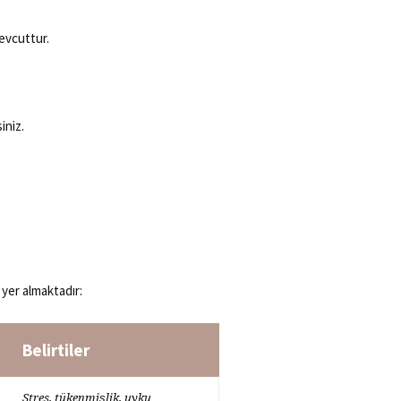
evcuttur.
iniz.
 yer almaktadır:
Belirtiler
Stres, tükenmişlik, uyku