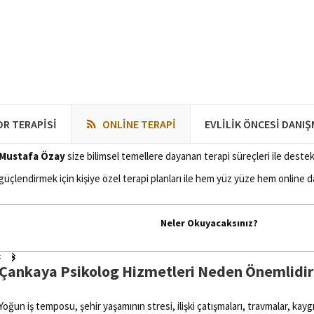
10 Aralık 2025
0
0
11
Çankaya Psikolog
DR TERAPISI
ONLINE TERAPI
EVLILIK ÖNCESI DANI
Çankaya Psikolog
alanında profesyonel, güvenilir ve çözüm odaklı bir ps
Mustafa Özay
size bilimsel temellere dayanan terapi süreçleri ile destek
güçlendirmek için kişiye özel terapi planları ile hem yüz yüze hem online d
Neler Okuyacaksınız?
Çankaya Psikolog Hizmetleri Neden Önemlidir
Yoğun iş temposu, şehir yaşamının stresi, ilişki çatışmaları, travmalar, kay