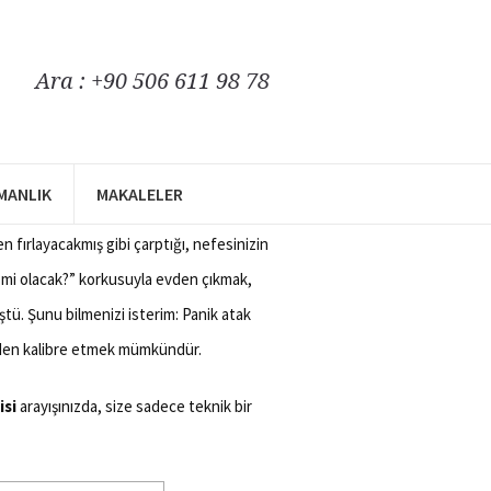
Ara : +90 506 611 98 78
piskolog
ŞMANLIK
MAKALELER
og Mustafa Özay
. Eğer şu an bu
fırlayacakmış gibi çarptığı, nefesinizin
e mi olacak?” korkusuyla evden çıkmak,
ştü. Şunu bilmenizi isterim: Panik atak
niden kalibre etmek mümkündür.
isi
arayışınızda, size sadece teknik bir