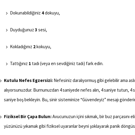
Dokunabildiğiniz
4
dokuyu,
Duyduğunuz
3
sesi,
Kokladığınız
2
kokuyu,
Tattığınız
1
tadı (veya en sevdiğiniz tadı) fark edin.
Kutulu Nefes Egzersizi:
Nefesiniz daralıyormuş gibi gelebilir ama asl
alıyorsunuzdur. Burnunuzdan 4 saniyede nefes alın, 4 saniye tutun, 4 
saniye boş bekleyin. Bu, sinir sisteminize “Güvendeyiz” mesajı gönderir
Fiziksel Bir Çapa Bulun:
Avucunuzun içini sıkmak, bir buz parçasını e
yüzünüzü yıkamak gibi fiziksel uyaranlar beyni şoklayarak panik döngüsü