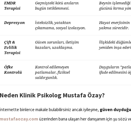
EMDR
Geçmişteki kötü anıların
Beynin işlemediği
Terapisi
bugün tetiklenmesi.
gücünü kırma yön
Depresyon
İsteksizlik, yataktan
Hayat enerjisinin 
çıkamama, sosyal izolasyon.
yakma sürecidir.
Çift &
Güven sorunları, iletişim
İlişkideki düğüml
Evlilik
kazaları, uzaklaşma.
yeniden inşa eder
Terapisi
Öfke
Kontrol edilemeyen
Duyguların “patl
Kontrolü
patlamalar, fiziksel
ifade edilmesini ö
saldırganlık.
Neden Klinik Psikolog Mustafa Özay?
İnternette binlerce makale bulabilirsiniz ancak iyileşme,
güven duyduğun
mustafaozay.com
üzerinden bana ulaşan her danışanım için şu sözü v