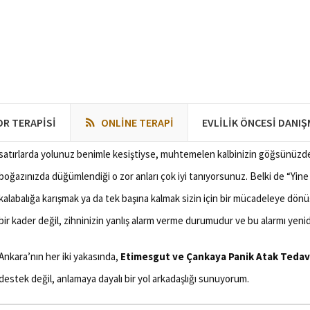
15 Mayıs 2026
0
0
1
Etimesgut ve Çankaya Panik Atak Tedavisi
DR TERAPISI
ONLINE TERAPI
EVLILIK ÖNCESI DANI
Etimesgut ve Çankaya Panik Atak Tedavisi: Merhaba, ben
Klinik Psikol
satırlarda yolunuz benimle kesiştiyse, muhtemelen kalbinizin göğsünüzden 
boğazınızda düğümlendiği o zor anları çok iyi tanıyorsunuz. Belki de “Yin
kalabalığa karışmak ya da tek başına kalmak sizin için bir mücadeleye dönü
bir kader değil, zihninizin yanlış alarm verme durumudur ve bu alarmı ye
Ankara’nın her iki yakasında,
Etimesgut ve Çankaya Panik Atak Tedav
destek değil, anlamaya dayalı bir yol arkadaşlığı sunuyorum.