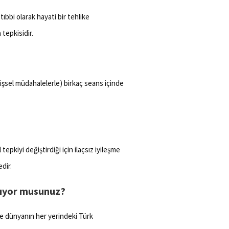
tıbbi olarak hayati bir tehlike
tepkisidir.
lişsel müdahalelerle) birkaç seans içinde
epkiyi değiştirdiği için ilaçsız iyileşme
dir.
kıyor musunuz?
e dünyanın her yerindeki Türk