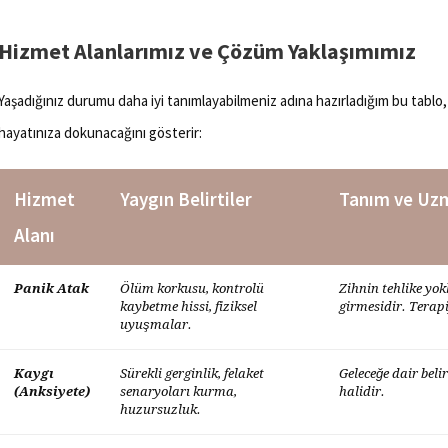
Hizmet Alanlarımız ve Çözüm Yaklaşımımız
Yaşadığınız durumu daha iyi tanımlayabilmeniz adına hazırladığım bu tabl
hayatınıza dokunacağını gösterir:
Hizmet
Yaygın Belirtiler
Tanım ve Uz
Alanı
Panik Atak
Ölüm korkusu, kontrolü
Zihnin tehlike y
kaybetme hissi, fiziksel
girmesidir. Terap
uyuşmalar.
Kaygı
Sürekli gerginlik, felaket
Geleceğe dair beli
(Anksiyete)
senaryoları kurma,
halidir.
huzursuzluk.