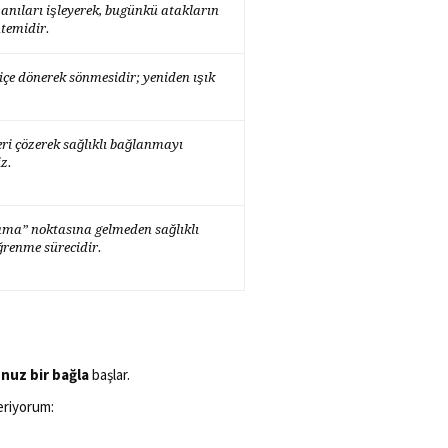
 anıları işleyerek, bugünkü atakların
temidir.
içe dönerek sönmesidir; yeniden ışık
eri çözerek sağlıklı bağlanmayı
iz.
ama” noktasına gelmeden sağlıklı
ğrenme sürecidir.
uz bir bağla
başlar.
eriyorum: