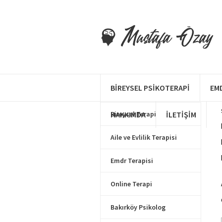
Makale Kategorileri
BIREYSEL PSIKOTERAPI
EM
HAKKIMDA
Bireysel Terapi
İLETIŞIM
Aile ve Evlilik Terapisi
Emdr Terapisi
Online Terapi
Bakırköy Psikolog