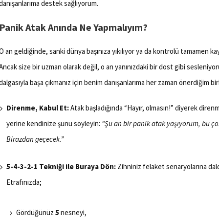
danışanlarıma destek sağlıyorum.
Panik Atak Anında Ne Yapmalıyım?
O an geldiğinde, sanki dünya başınıza yıkılıyor ya da kontrolü tamamen kay
Ancak size bir uzman olarak değil, o an yanınızdaki bir dost gibi sesleniyo
dalgasıyla başa çıkmanız için benim danışanlarıma her zaman önerdiğim birk
Direnme, Kabul Et:
Atak başladığında “Hayır, olmasın!” diyerek diren
yerine kendinize şunu söyleyin:
“Şu an bir panik atak yaşıyorum, bu çok
Birazdan geçecek.”
5-4-3-2-1 Tekniği ile Buraya Dön:
Zihniniz felaket senaryolarına dald
Etrafınızda;
Gördüğünüz
5
nesneyi,