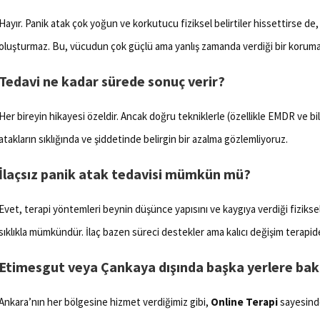
Hayır. Panik atak çok yoğun ve korkutucu fiziksel belirtiler hissettirse de, 
oluşturmaz. Bu, vücudun çok güçlü ama yanlış zamanda verdiği bir koruma 
Tedavi ne kadar sürede sonuç verir?
Her bireyin hikayesi özeldir. Ancak doğru tekniklerle (özellikle EMDR ve bi
atakların sıklığında ve şiddetinde belirgin bir azalma gözlemliyoruz.
İlaçsız panik atak tedavisi mümkün mü?
Evet, terapi yöntemleri beynin düşünce yapısını ve kaygıya verdiği fiziksel t
sıklıkla mümkündür. İlaç bazen süreci destekler ama kalıcı değişim terapide
Etimesgut veya Çankaya dışında başka yerlere ba
Ankara’nın her bölgesine hizmet verdiğimiz gibi,
Online Terapi
sayesind