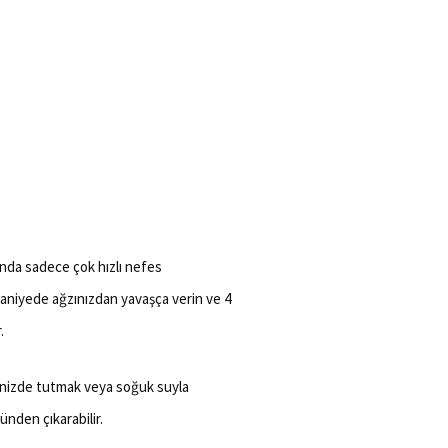
ında sadece çok hızlı nefes
saniyede ağzınızdan yavaşça verin ve 4
.
linizde tutmak veya soğuk suyla
nden çıkarabilir.