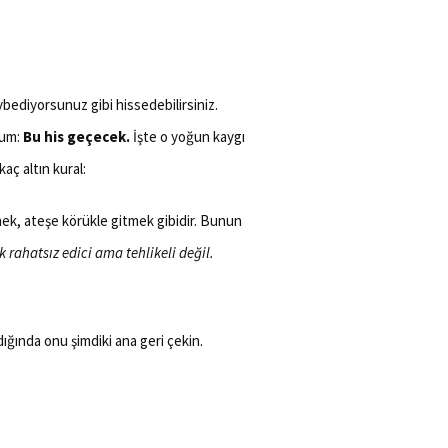
bediyorsunuz gibi hissedebilirsiniz.
rum:
Bu his geçecek.
İşte o yoğun kaygı
aç altın kural:
mek, ateşe körükle gitmek gibidir. Bunun
 rahatsız edici ama tehlikeli değil.
ığında onu şimdiki ana geri çekin.