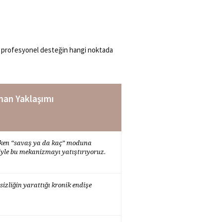
o, profesyonel desteğin hangi noktada
man Yaklaşımı
okken “savaş ya da kaç” moduna
iyle bu mekanizmayı yatıştırıyoruz.
rsizliğin yarattığı kronik endişe