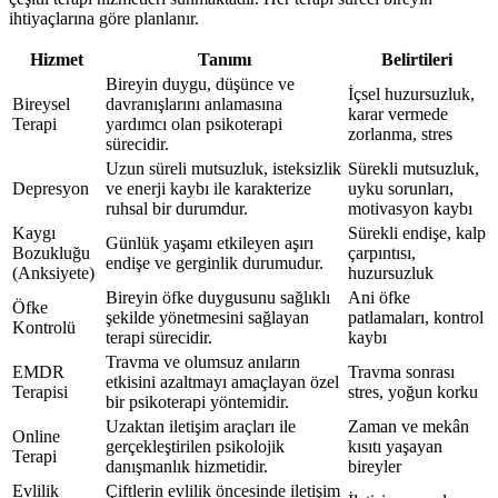
ihtiyaçlarına göre planlanır.
Hizmet
Tanımı
Belirtileri
Bireyin duygu, düşünce ve
İçsel huzursuzluk,
Bireysel
davranışlarını anlamasına
karar vermede
Terapi
yardımcı olan psikoterapi
zorlanma, stres
sürecidir.
Uzun süreli mutsuzluk, isteksizlik
Sürekli mutsuzluk,
Depresyon
ve enerji kaybı ile karakterize
uyku sorunları,
ruhsal bir durumdur.
motivasyon kaybı
Kaygı
Sürekli endişe, kalp
Günlük yaşamı etkileyen aşırı
Bozukluğu
çarpıntısı,
endişe ve gerginlik durumudur.
(Anksiyete)
huzursuzluk
Bireyin öfke duygusunu sağlıklı
Ani öfke
Öfke
şekilde yönetmesini sağlayan
patlamaları, kontrol
Kontrolü
terapi sürecidir.
kaybı
Travma ve olumsuz anıların
EMDR
Travma sonrası
etkisini azaltmayı amaçlayan özel
Terapisi
stres, yoğun korku
bir psikoterapi yöntemidir.
Uzaktan iletişim araçları ile
Zaman ve mekân
Online
gerçekleştirilen psikolojik
kısıtı yaşayan
Terapi
danışmanlık hizmetidir.
bireyler
Evlilik
Çiftlerin evlilik öncesinde iletişim