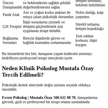
İletişim sorunları,
Öncesi
ve beklentilerini sağlıklı şekilde
beklenti farklılıkları
Danışmanlık
değerlendirmesini sağlar.
Ani ve yoğun korku atakları ile
Nefes darlığı, kalp
Panik Atak
ortaya çıkan psikolojik durumdur.
çarpıntısı
İlişki sorunlarını çözmek ve
Sürekli tartışma,
Çift Terapisi
iletişimi güçlendirmek için
iletişim kopukluğu
uygulanan terapi türüdür.
Terk edilme
Bağlanma
Bireyin ilişkilerde güven ve
korkusu, ilişki
Sorunları
bağlılık kurmakta zorlanmasıdır.
kaygısı
Bu hizmetlerin her biri, danışanın yaşam kalitesini artırmayı
hedefleyen profesyonel terapi süreçlerini içerir.
Neden Klinik Psikolog Mustafa Özay
Tercih Edilmeli?
Psikolojik destek sürecinde doğru uzmanı seçmek oldukça
önemlidir.
Evren Psikolog | Mustafa Özay 506 611 98 78
, danışanlarına
güvenli, gizli ve profesyonel bir terapi ortamı sunmaktadır.