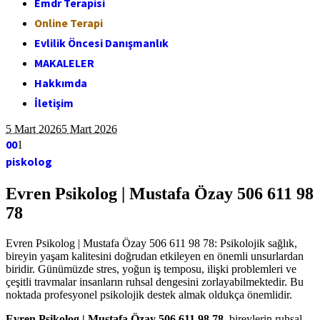
Emdr Terapisi
Online Terapi
Evlilik Öncesi Danışmanlık
MAKALELER
Hakkımda
İletişim
5 Mart 2026
5 Mart 2026
0
0
1
piskolog
Evren Psikolog | Mustafa Özay 506 611 98
78
Evren Psikolog | Mustafa Özay 506 611 98 78: Psikolojik sağlık,
bireyin yaşam kalitesini doğrudan etkileyen en önemli unsurlardan
biridir. Günümüzde stres, yoğun iş temposu, ilişki problemleri ve
çeşitli travmalar insanların ruhsal dengesini zorlayabilmektedir. Bu
noktada profesyonel psikolojik destek almak oldukça önemlidir.
Evren Psikolog | Mustafa Özay 506 611 98 78
, bireylerin ruhsal