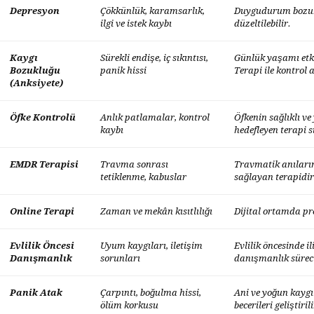
Depresyon
Çökkünlük, karamsarlık,
Duygudurum bozukl
ilgi ve istek kaybı
düzeltilebilir.
Kaygı
Sürekli endişe, iç sıkıntısı,
Günlük yaşamı etk
Bozukluğu
panik hissi
Terapi ile kontrol a
(Anksiyete)
Öfke Kontrolü
Anlık patlamalar, kontrol
Öfkenin sağlıklı ve
kaybı
hedefleyen terapi s
EMDR Terapisi
Travma sonrası
Travmatik anıların
tetiklenme, kabuslar
sağlayan terapidir
Online Terapi
Zaman ve mekân kısıtlılığı
Dijital ortamda pr
Evlilik Öncesi
Uyum kaygıları, iletişim
Evlilik öncesinde 
Danışmanlık
sorunları
danışmanlık sürec
Panik Atak
Çarpıntı, boğulma hissi,
Ani ve yoğun kaygı
ölüm korkusu
becerileri geliştirili