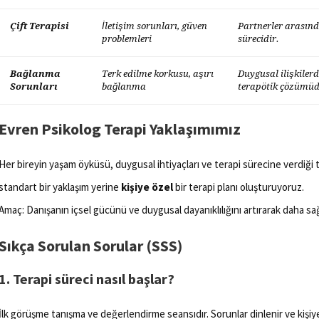
Çift Terapisi
İletişim sorunları, güven
Partnerler arasında
problemleri
sürecidir.
Bağlanma
Terk edilme korkusu, aşırı
Duygusal ilişkiler
Sorunları
bağlanma
terapötik çözümüd
Evren Psikolog Terapi Yaklaşımımız
Her bireyin yaşam öyküsü, duygusal ihtiyaçları ve terapi sürecine verdiği t
standart bir yaklaşım yerine
kişiye özel
bir terapi planı oluşturuyoruz.
Amaç: Danışanın içsel gücünü ve duygusal dayanıklılığını artırarak daha sağ
Sıkça Sorulan Sorular (SSS)
1. Terapi süreci nasıl başlar?
İlk görüşme tanışma ve değerlendirme seansıdır. Sorunlar dinlenir ve kişiye 