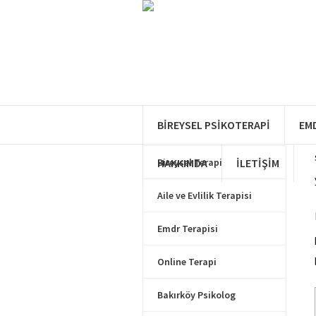
Makale Kategorileri
BIREYSEL PSIKOTERAPI
EM
HAKKIMDA
Bireysel Terapi
İLETIŞIM
Aile ve Evlilik Terapisi
Emdr Terapisi
Online Terapi
Bakırköy Psikolog