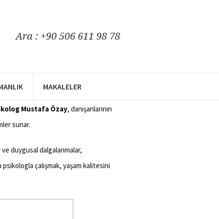
Ara : +90 506 611 98 78
piskolog
ŞMANLIK
MAKALELER
gla çalışmak, duygusal ve zihinsel
sikolog Mustafa Özay
, danışanlarının
mler sunar.
r ve duygusal dalgalanmalar,
psikologla çalışmak, yaşam kalitesini