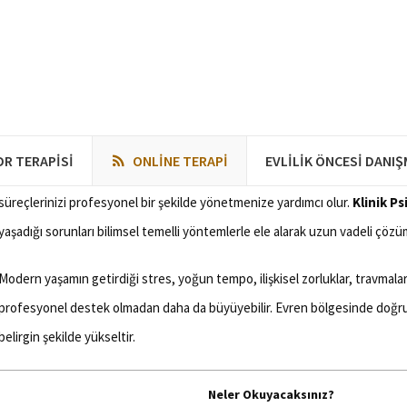
18 Aralık 2025
0
0
1
Evren Psikolog
DR TERAPISI
ONLINE TERAPI
EVLILIK ÖNCESI DANI
Evren Psikolog arayışınızda, alanında uzman ve güvenilir bir klinik psikolo
süreçlerinizi profesyonel bir şekilde yönetmenize yardımcı olur.
Klinik P
yaşadığı sorunları bilimsel temelli yöntemlerle ele alarak uzun vadeli çözü
Modern yaşamın getirdiği stres, yoğun tempo, ilişkisel zorluklar, travmala
profesyonel destek olmadan daha da büyüyebilir. Evren bölgesinde doğru 
belirgin şekilde yükseltir.
Neler Okuyacaksınız?