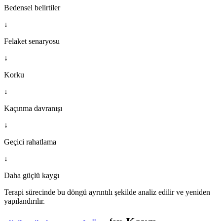
Bedensel belirtiler
↓
Felaket senaryosu
↓
Korku
↓
Kaçınma davranışı
↓
Geçici rahatlama
↓
Daha güçlü kaygı
Terapi sürecinde bu döngü ayrıntılı şekilde analiz edilir ve yeniden
yapılandırılır.