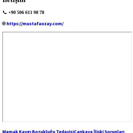
📞
+90 506 611 98 78
https://mustafaozay.com/
🌐
Mamak Kaygı Bozukluğu Tedavisi
Çankaya İlişki Sorunları