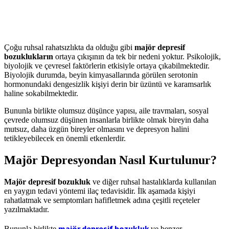
Çoğu ruhsal rahatsızlıkta da olduğu gibi
majör depresif
bozuklukların
ortaya çıkışının da tek bir nedeni yoktur. Psikolojik,
biyolojik ve çevresel faktörlerin etkisiyle ortaya çıkabilmektedir.
Biyolojik durumda, beyin kimyasallarında görülen serotonin
hormonundaki dengesizlik kişiyi derin bir üzüntü ve karamsarlık
haline sokabilmektedir.
Bununla birlikte olumsuz düşünce yapısı, aile travmaları, sosyal
çevrede olumsuz düşünen insanlarla birlikte olmak bireyin daha
mutsuz, daha üzgün bireyler olmasını ve depresyon halini
tetikleyebilecek en önemli etkenlerdir.
Majör Depresyondan Nasıl Kurtulunur?
Majör depresif bozukluk
ve diğer ruhsal hastalıklarda kullanılan
en yaygın tedavi yöntemi ilaç tedavisidir. İlk aşamada kişiyi
rahatlatmak ve semptomları hafifletmek adına çeşitli reçeteler
yazılmaktadır.
majör depresif bozukluk
Bununla birlikte
ve benzer