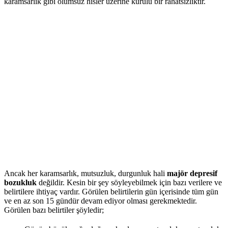
karamsarlık gibi olumsuz hisler üzerine kurulu bir rahatsızlıktır.
Ancak her karamsarlık, mutsuzluk, durgunluk hali
majör depresif
bozukluk
değildir. Kesin bir şey söyleyebilmek için bazı verilere ve
belirtilere ihtiyaç vardır. Görülen belirtilerin gün içerisinde tüm gün
ve en az son 15 gündür devam ediyor olması gerekmektedir.
Görülen bazı belirtiler şöyledir;