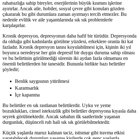
rahatsızlığa sahip bireyler, enerjilerinin büyük kısmını işlerine
ayırırlar. Ancak aile, hobiler, sosyal çevre gibi konuları gözden
çıkararak bu gibi durumlara zaman ayırmayı tercih etmezler. Bu
nedenle evlilik ve aile yaşantılarında sık sık problemlerle
karşılaşırlar.
Kronik depresyon, depresyonun daha hafif bir türüdür. Depresyonda
da olduğu gibi kadınlarda görülme yüzdesi, erkeklere oranla iki kat
fazladır. Kronik depresyon tanısı koyulabilmesi için, kişinin iki yıl
boyunca neredeyse her gün depresif bir duygu duruma sahip olması
ve bu belirtinin görülmediği sürenin iki aydan fazla olmaması en
önemli belirtilerden bir tanesidir. Bununla birlikte bazı belirtiler
şöyledir;
Benlik saygısının yitirilmesi
Karamsarlık
İçe kapanma
Bu belirtiler en sık rastlanan belirtilerdir. Uyku ve yeme
bozuklukları, cinsel isteksizlik gibi belirtiler depresyona kıyasla daha
seyrek görülmektedir. Ancak sabahın ilk saatlerinde yaşanan
durgunluk, düşünceli ruh hali sık sık görülebilmektedir.
Küçük yaşlarda maruz kalınan taciz, istismar gibi travma etkisi
yaratabilecek durumları yaşamış kişilerde çok genç yaşlarda