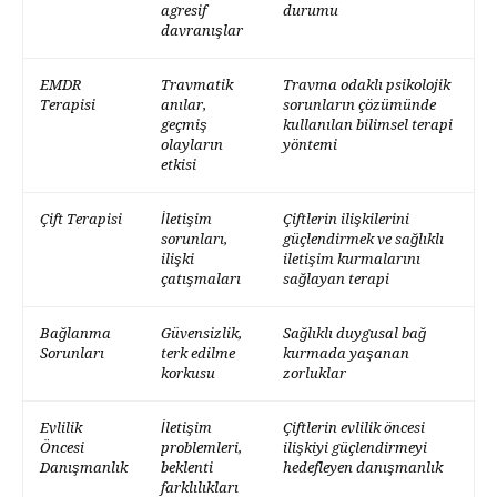
agresif
durumu
davranışlar
EMDR
Travmatik
Travma odaklı psikolojik
Terapisi
anılar,
sorunların çözümünde
geçmiş
kullanılan bilimsel terapi
olayların
yöntemi
etkisi
Çift Terapisi
İletişim
Çiftlerin ilişkilerini
sorunları,
güçlendirmek ve sağlıklı
ilişki
iletişim kurmalarını
çatışmaları
sağlayan terapi
Bağlanma
Güvensizlik,
Sağlıklı duygusal bağ
Sorunları
terk edilme
kurmada yaşanan
korkusu
zorluklar
Evlilik
İletişim
Çiftlerin evlilik öncesi
Öncesi
problemleri,
ilişkiyi güçlendirmeyi
Danışmanlık
beklenti
hedefleyen danışmanlık
farklılıkları