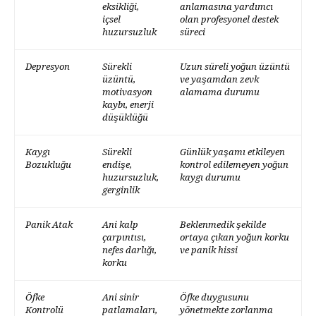
eksikliği,
anlamasına yardımcı
içsel
olan profesyonel destek
huzursuzluk
süreci
Depresyon
Sürekli
Uzun süreli yoğun üzüntü
üzüntü,
ve yaşamdan zevk
motivasyon
alamama durumu
kaybı, enerji
düşüklüğü
Kaygı
Sürekli
Günlük yaşamı etkileyen
Bozukluğu
endişe,
kontrol edilemeyen yoğun
huzursuzluk,
kaygı durumu
gerginlik
Panik Atak
Ani kalp
Beklenmedik şekilde
çarpıntısı,
ortaya çıkan yoğun korku
nefes darlığı,
ve panik hissi
korku
Öfke
Ani sinir
Öfke duygusunu
Kontrolü
patlamaları,
yönetmekte zorlanma