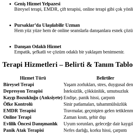
Geniş Hizmet Yelpazesi
Bireysel terapi, EMDR, çift terapisi, online terapi gibi çok yönl
Pursaklar’da Ulaşılabilir Uzman
Hem yüz yüze hem de online seanslarla danışanlara esnek çözü
Danışan Odaklı Hizmet
Empatik, şefkatli ve çözüm odaklı bir yaklaşım benimsenir.
Terapi Hizmetleri – Belirti & Tanım Tablo
Hizmet Türü
Belirtiler
Bireysel Terapi
Yaşam zorlukları, stres, duygusal den
Depresyon Terapisi
İsteksizlik, çökkünlük, umutsuzluk
Kaygı Bozukluğu (Anksiyete)
Endişe, panik hissi, çarpıntı
Öfke Kontrolü
Sinir patlamaları, tahammülsüzlük
EMDR Terapisi
Travmalar, geçmişten gelen tetiklenm
Online Terapi
Zaman kısıtı, şehir dışı
Evlilik Öncesi Danışmanlık
Uyum sorunları, geleceğe dair kaygıl
Panik Atak Terapisi
Nefes darlığı, korku hissi, çarpıntı