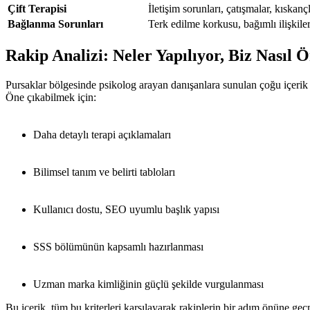
Çift Terapisi
İletişim sorunları, çatışmalar, kıskanç
Bağlanma Sorunları
Terk edilme korkusu, bağımlı ilişkile
Rakip Analizi: Neler Yapılıyor, Biz Nasıl Ö
Pursaklar bölgesinde psikolog arayan danışanlara sunulan çoğu içerik
Öne çıkabilmek için:
Daha detaylı terapi açıklamaları
Bilimsel tanım ve belirti tabloları
Kullanıcı dostu, SEO uyumlu başlık yapısı
SSS bölümünün kapsamlı hazırlanması
Uzman marka kimliğinin güçlü şekilde vurgulanması
Bu içerik, tüm bu kriterleri karşılayarak rakiplerin bir adım önüne geç