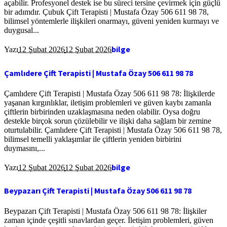
açabilir. Profesyonel destek ise bu süreci tersine çevirmek için güçlü
bir adımdır. Çubuk Çift Terapisti | Mustafa Özay 506 611 98 78,
bilimsel yöntemlerle ilişkileri onarmayı, güveni yeniden kurmayı ve
duygusal...
bilge
Yazı
12 Şubat 2026
12 Şubat 2026
Çamlıdere Çift Terapisti | Mustafa Özay 506 611 98 78
Çamlıdere Çift Terapisti | Mustafa Özay 506 611 98 78: İlişkilerde
yaşanan kırgınlıklar, iletişim problemleri ve güven kaybı zamanla
çiftlerin birbirinden uzaklaşmasına neden olabilir. Oysa doğru
destekle birçok sorun çözülebilir ve ilişki daha sağlam bir zemine
oturtulabilir. Çamlıdere Çift Terapisti | Mustafa Özay 506 611 98 78,
bilimsel temelli yaklaşımlar ile çiftlerin yeniden birbirini
duymasını,...
bilge
Yazı
12 Şubat 2026
12 Şubat 2026
Beypazarı Çift Terapisti | Mustafa Özay 506 611 98 78
Beypazarı Çift Terapisti | Mustafa Özay 506 611 98 78: İlişkiler
zaman içinde çeşitli sınavlardan geçer. İletişim problemleri, güven