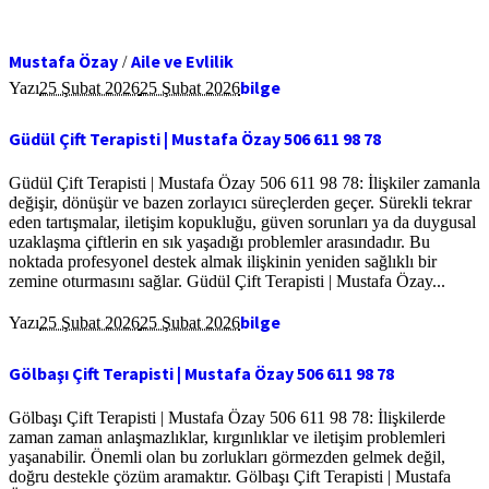
Mustafa Özay
Aile ve Evlilik
/
bilge
Yazı
25 Şubat 2026
25 Şubat 2026
Güdül Çift Terapisti | Mustafa Özay 506 611 98 78
Güdül Çift Terapisti | Mustafa Özay 506 611 98 78: İlişkiler zamanla
değişir, dönüşür ve bazen zorlayıcı süreçlerden geçer. Sürekli tekrar
eden tartışmalar, iletişim kopukluğu, güven sorunları ya da duygusal
uzaklaşma çiftlerin en sık yaşadığı problemler arasındadır. Bu
noktada profesyonel destek almak ilişkinin yeniden sağlıklı bir
zemine oturmasını sağlar. Güdül Çift Terapisti | Mustafa Özay...
bilge
Yazı
25 Şubat 2026
25 Şubat 2026
Gölbaşı Çift Terapisti | Mustafa Özay 506 611 98 78
Gölbaşı Çift Terapisti | Mustafa Özay 506 611 98 78: İlişkilerde
zaman zaman anlaşmazlıklar, kırgınlıklar ve iletişim problemleri
yaşanabilir. Önemli olan bu zorlukları görmezden gelmek değil,
doğru destekle çözüm aramaktır. Gölbaşı Çift Terapisti | Mustafa