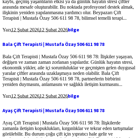
kaybı, geçmiş yaşantıların etkisi ya da günlük hayatın stresi çiftler
arasında mesafe oluşturabilir. Bu noktada profesyonel destek almak,
ilişkinin yeniden yapılanmasına yardımcı olur. Beypazarı Çift
Terapisti | Mustafa Özay 506 611 98 78, bilimsel temelli terapi...
bilge
Yazı
12 Şubat 2026
12 Şubat 2026
Bala Çift Terapisti | Mustafa Özay 506 611 98 78
Bala Çift Terapisti | Mustafa Özay 506 611 98 78: İlişkiler yaşayan,
değişen ve zaman zaman zorlanan yapılardır. Günlük hayatın stresi,
ekonomik yükler, aile içi sorumluluklar ve geçmişten gelen duygusal
yaralar çiftler arasında uzaklaşmaya neden olabilir. Bala Çift
Terapisti | Mustafa Özay 506 611 98 78, partnerlerin birbirini
yeniden duymasını, anlamasını ve sağlıklı iletişim kurmasını...
bilge
Yazı
12 Şubat 2026
12 Şubat 2026
Ayaş Çift Terapisti | Mustafa Özay 506 611 98 78
Ayaş Çift Terapisti | Mustafa Özay 506 611 98 78: İlişkilerde
zamanla iletişim kopuklukları, kırgınlıklar ve tekrar eden tartışmalar
görülebilir. Bu durum çoğu çift için yıpratıcı hale gelir ve