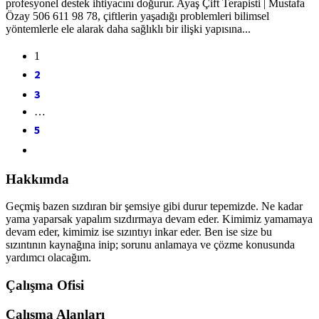
profesyonel destek ihtiyacını doğurur. Ayaş Çift Terapisti | Mustafa
Özay 506 611 98 78, çiftlerin yaşadığı problemleri bilimsel
yöntemlerle ele alarak daha sağlıklı bir ilişki yapısına...
1
2
3
…
5
Hakkımda
Geçmiş bazen sızdıran bir şemsiye gibi durur tepemizde. Ne kadar
yama yaparsak yapalım sızdırmaya devam eder. Kimimiz yamamaya
devam eder, kimimiz ise sızıntıyı inkar eder. Ben ise size bu
sızıntının kaynağına inip; sorunu anlamaya ve çözme konusunda
yardımcı olacağım.
Çalışma Ofisi
Çalışma Alanları