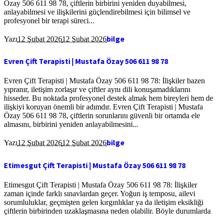
Özay 506 611 98 78, çiftlerin birbirini yeniden duyabilmesi,
anlayabilmesi ve ilişkilerini güçlendirebilmesi için bilimsel ve
profesyonel bir terapi süreci...
bilge
Yazı
12 Şubat 2026
12 Şubat 2026
Evren Çift Terapisti | Mustafa Özay 506 611 98 78
Evren Çift Terapisti | Mustafa Özay 506 611 98 78: İlişkiler bazen
yıpranır, iletişim zorlaşır ve çiftler aynı dili konuşamadıklarını
hisseder. Bu noktada profesyonel destek almak hem bireyleri hem de
ilişkiyi koruyan önemli bir adımdır. Evren Çift Terapisti | Mustafa
Özay 506 611 98 78, çiftlerin sorunlarını güvenli bir ortamda ele
almasını, birbirini yeniden anlayabilmesini...
bilge
Yazı
12 Şubat 2026
12 Şubat 2026
Etimesgut Çift Terapisti | Mustafa Özay 506 611 98 78
Etimesgut Çift Terapisti | Mustafa Özay 506 611 98 78: İlişkiler
zaman içinde farklı sınavlardan geçer. Yoğun iş temposu, ailevi
sorumluluklar, geçmişten gelen kırgınlıklar ya da iletişim eksikliği
çiftlerin birbirinden uzaklaşmasına neden olabilir. Böyle durumlarda